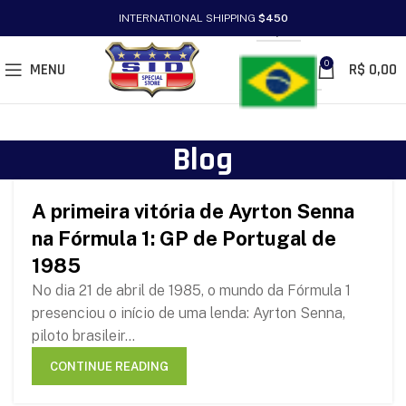
INTERNATIONAL SHIPPING
$450
PT/BR
0
MENU
R$
0,00
Blog
A primeira vitória de Ayrton Senna
18
na Fórmula 1: GP de Portugal de
APR
1985
No dia 21 de abril de 1985, o mundo da Fórmula 1
presenciou o início de uma lenda: Ayrton Senna,
piloto brasileir...
CONTINUE READING