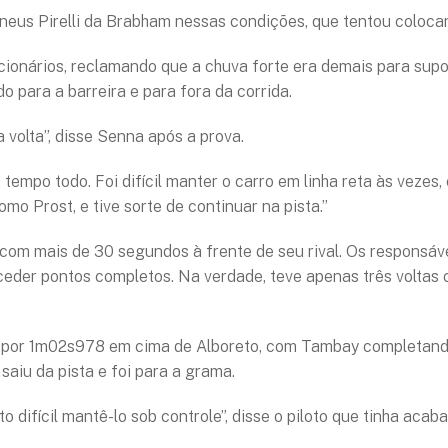
eus Pirelli da Brabham nessas condições, que tentou colocar
onários, reclamando que a chuva forte era demais para supo
o para a barreira e para fora da corrida.
 a volta”, disse Senna após a prova.
mpo todo. Foi difícil manter o carro em linha reta às vezes, 
mo Prost, e tive sorte de continuar na pista.”
om mais de 30 segundos à frente de seu rival. Os responsáve
onceder pontos completos. Na verdade, teve apenas três volta
 por 1m02s978 em cima de Alboreto, com Tambay completando 
aiu da pista e foi para a grama.
o difícil mantê-lo sob controle”, disse o piloto que tinha acab