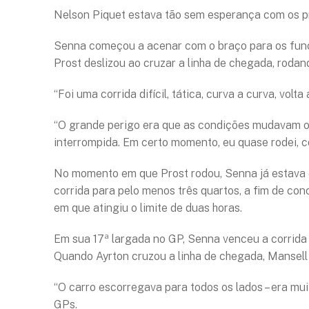
Nelson Piquet estava tão sem esperança com os pn
Senna começou a acenar com o braço para os funci
Prost deslizou ao cruzar a linha de chegada, rodand
“Foi uma corrida difícil, tática, curva a curva, volta
“O grande perigo era que as condições mudavam o te
interrompida. Em certo momento, eu quase rodei, co
No momento em que Prost rodou, Senna já estava c
corrida para pelo menos três quartos, a fim de c
em que atingiu o limite de duas horas.
Em sua 17ª largada no GP, Senna venceu a corrida
Quando Ayrton cruzou a linha de chegada, Mansell s
“O carro escorregava para todos os lados – era muit
GPs.