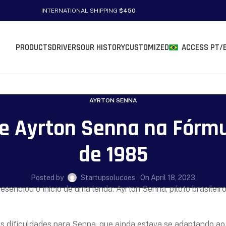
INTERNATIONAL SHIPPING
$450
PRODUCTS
DRIVERS
OUR HISTORY
CUSTOMIZED
ACCESS PT/
AYRTON SENNA
de Ayrton Senna na Fórmu
de 1985
Posted by
Startupsolucoes
On April 18, 2023
esenciou o início de uma lenda: Ayrton Senna, piloto brasilei
ificuldades para Senna, que ainda estava se adaptando ao ca