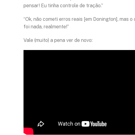
pensar! Eu tinha controle de tração.”
“Ok, não cometi erros reais [em Donington], mas o 
foi nada, realmente!”
Vale (muito) a pena ver de novo: