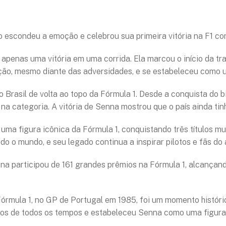
não escondeu a emoção e celebrou sua primeira vitória na F1 
penas uma vitória em uma corrida. Ela marcou o início da traj
ção, mesmo diante das adversidades, e se estabeleceu como u
o Brasil de volta ao topo da Fórmula 1. Desde a conquista do
 na categoria. A vitória de Senna mostrou que o país ainda ti
ma figura icônica da Fórmula 1, conquistando três títulos mund
do o mundo, e seu legado continua a inspirar pilotos e fãs do 
 participou de 161 grandes prêmios na Fórmula 1, alcançando 
órmula 1, no GP de Portugal em 1985, foi um momento históric
otos de todos os tempos e estabeleceu Senna como uma figura 