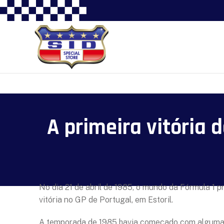
A primeira vitória 
No dia 21 de abril de 1985, o mundo da Fórmula 1 pr
vitória no GP de Portugal, em Estoril.
A temporada de 1985 havia começado com algumas d