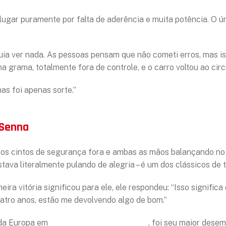
lugar puramente por falta de aderência e muita potência. O ún
ia ver nada. As pessoas pensam que não cometi erros, mas iss
a grama, totalmente fora de controle, e o carro voltou ao circu
as foi apenas sorte.”
 Senna
om os cintos de segurança fora e ambas as mãos balançando no 
ava literalmente pulando de alegria – é um dos clássicos de 
ira vitória significou para ele, ele respondeu: “Isso signific
uatro anos, estão me devolvendo algo de bom.”
 da Europa em
Donington Park, em 1993
, foi seu maior dese