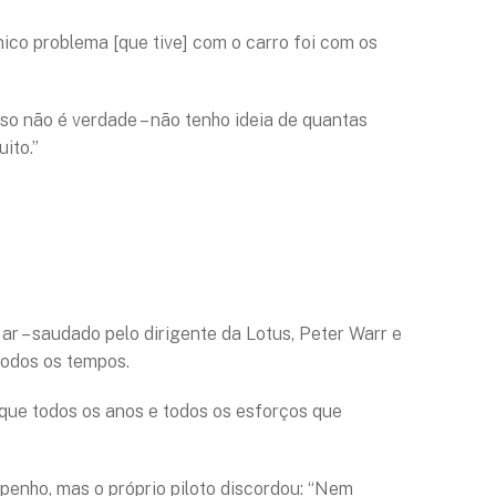
ico problema [que tive] com o carro foi com os
o não é verdade – não tenho ideia de quantas
ito.”
ar – saudado pelo dirigente da Lotus, Peter Warr e
todos os tempos.
a que todos os anos e todos os esforços que
mpenho, mas o próprio piloto discordou: “Nem