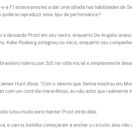
 – e a F1 estava prestes a dar uma olhada nas habilidades de
e poderia reproduzir esse tipo de performance?
 e deixando Prost em seu rastro, enquanto De Angelis avanç
arto. Keke Rosberg estagnou no início, enquanto seu companhei
rasileiro liderou por 2s5 na volta inicial e simplesmente desa
James Hunt disse: “Com o talento que Senna mostrou em Mon
an com um controle maravilhoso, eu não acho que realmente i
lis lutou muito para manter Prost atrás dele.
va, e carros batidos começaram a encher o circuito, eles não