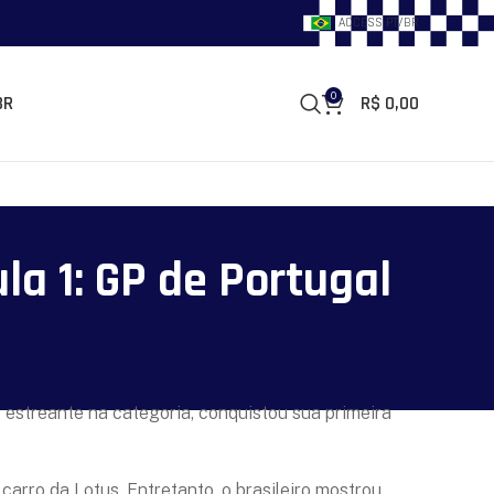
ACCESS PT/BR
0
R$
0,00
BR
la 1: GP de Portugal
ro estreante na categoria, conquistou sua primeira
rro da Lotus. Entretanto, o brasileiro mostrou