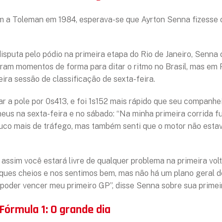
m a Toleman em 1984, esperava-se que Ayrton Senna fizesse
 disputa pelo pódio na primeira etapa do Rio de Janeiro, Senn
am momentos de forma para ditar o ritmo no Brasil, mas em P
ra sessão de classificação de sexta-feira.
r a pole por 0s413, e foi 1s152 mais rápido que seu companhei
eus na sexta-feira e no sábado: “Na minha primeira corrida fu
ouco mais de tráfego, mas também senti que o motor não estav
 assim você estará livre de qualquer problema na primeira volt
anques cheios e nos sentimos bem, mas não há um plano geral 
 poder vencer meu primeiro GP”, disse Senna sobre sua primeir
Fórmula 1: O grande dia