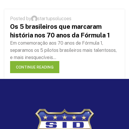
,
HISTÓRIAS
RUBENS BARRICHELLO
Posted by
startupsolucoes
04
Os 5 brasileiros que marcaram
NOV
história nos 70 anos da Fórmula 1
Em comemoração aos 70 anos de Fórmula 1,
separamos os 5 pilotos brasileiros mais talentosos,
e mais inesquecíveis...
CONTINUE READING