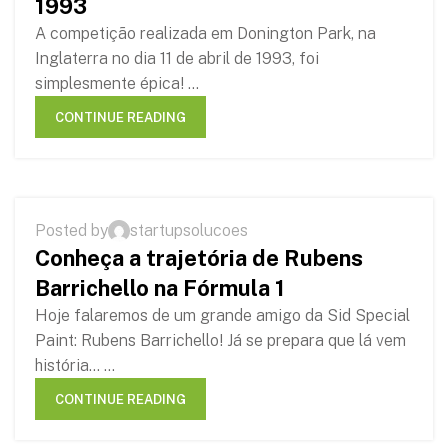
1993
A competição realizada em Donington Park, na
Inglaterra no dia 11 de abril de 1993, foi
simplesmente épica! ...
CONTINUE READING
,
HISTÓRIAS
RUBENS BARRICHELLO
Posted by
startupsolucoes
10
Conheça a trajetória de Rubens
FEB
Barrichello na Fórmula 1
Hoje falaremos de um grande amigo da Sid Special
Paint: Rubens Barrichello! Já se prepara que lá vem
história... ...
CONTINUE READING