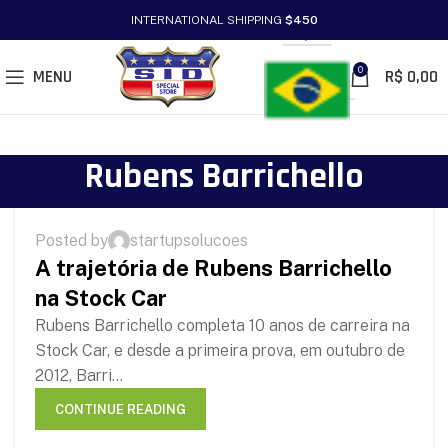
INTERNATIONAL SHIPPING
$450
PT/BR
0
MENU
R$
0,00
Rubens Barrichello
RUBENS BARRICHELLO
Posted by
startupsolucoes
23
A trajetória de Rubens Barrichello
DEC
na Stock Car
Rubens Barrichello completa 10 anos de carreira na
Stock Car, e desde a primeira prova, em outubro de
2012, Barri...
CONTINUE READING