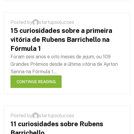
RUBENS BARRICHELLO
Posted by
startupsolucoes
10
15 curiosidades sobre a primeira
OCT
vitória de Rubens Barrichello na
Fórmula 1
Foram seis anos e oito meses de jejum, ou 109
Grandes Prêmios desde a última vitória de Ayrton
Senna na Fórmula 1...
CONTINUE READING
RUBENS BARRICHELLO
Posted by
startupsolucoes
07
11 curiosidades sobre Rubens
OCT
Barrichello