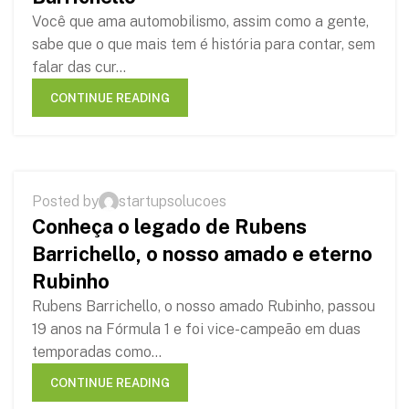
Você que ama automobilismo, assim como a gente,
sabe que o que mais tem é história para contar, sem
falar das cur...
CONTINUE READING
,
,
AUTOMOBILISMO
HISTÓRIAS
RUBENS BARRICHELLO
Posted by
startupsolucoes
04
Conheça o legado de Rubens
SEP
Barrichello, o nosso amado e eterno
Rubinho
Rubens Barrichello, o nosso amado Rubinho, passou
19 anos na Fórmula 1 e foi vice-campeão em duas
temporadas como...
CONTINUE READING