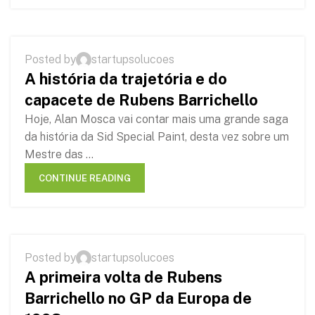
,
HISTÓRIAS
RUBENS BARRICHELLO
Posted by
startupsolucoes
02
A história da trajetória e do
JUN
capacete de Rubens Barrichello
Hoje, Alan Mosca vai contar mais uma grande saga
da história da Sid Special Paint, desta vez sobre um
Mestre das ...
CONTINUE READING
,
HISTÓRIAS
RUBENS BARRICHELLO
Posted by
startupsolucoes
12
A primeira volta de Rubens
MAR
Barrichello no GP da Europa de