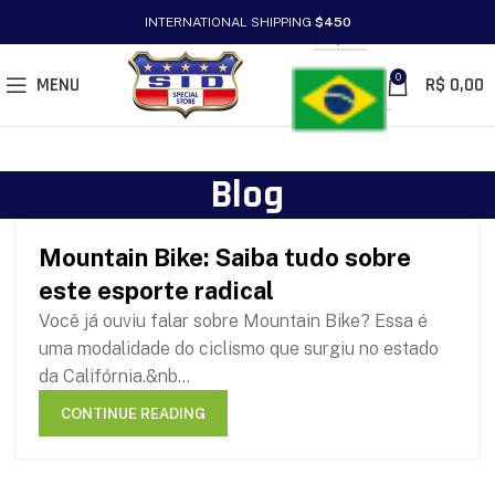
INTERNATIONAL SHIPPING
$450
PT/BR
0
MENU
R$
0,00
Blog
Mountain Bike: Saiba tudo sobre
30
este esporte radical
JAN
Você já ouviu falar sobre Mountain Bike? Essa é
uma modalidade do ciclismo que surgiu no estado
da Califórnia.&nb...
CONTINUE READING