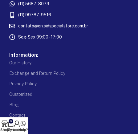
(11) 5687-8079
(11) 99787-9516
contato@en.sidspecialstore.com.br
Seg-Sex 09:00 - 17:00
Information:
Our History
Exchange and Return Policy
Privacy Policy
Customized
Blog
Contact
0
Shop
Cart
My account
Help?