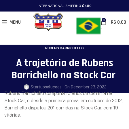
INTERNATIONAL SHIPPING
$450
PT/BR
0
MENU
R$
0,00
RUBENS BARRICHELLO
A trajetória de Rubens
Barrichello na Stock Car
Startupsolucoes
On December 23, 2022
Rubens Barrichello completa 10 anos de carreira na
Stock Car, e desde a primeira prova, em outubro de 2012,
Barrichello disputou 201 corridas na Stock Car, com 19
vitórias.