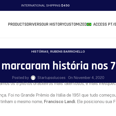
INTERNATIONAL SHIPPING
$450
PRODUCTS
DRIVERS
OUR HISTORY
CUSTOMIZED
ACCESS PT/
,
HISTÓRIAS
RUBENS BARRICHELLO
e marcaram história nos 
Posted by
Startupsolucoes
On November 4, 2020
s os 5 pilotos brasileiros mais talentosos, e mais inesquecí
ça. Foi no Grande Prêmio da Itália de 1951 que tudo começou
ia tinham o mesmo nome,
Francisco Landi
. Ele posicionou sua F