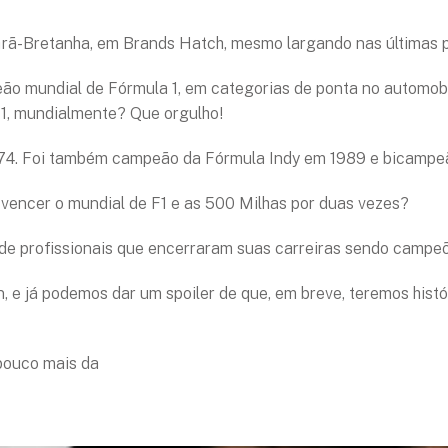
Grã-Bretanha, em Brands Hatch, mesmo largando nas últimas p
peão mundial de Fórmula 1, em categorias de ponta no automob
 F1, mundialmente? Que orgulho!
1974. Foi também campeão da Fórmula Indy em 1989 e bicampe
 a vencer o mundial de F1 e as 500 Milhas por duas vezes?
 profissionais que encerraram suas carreiras sendo campeõe
 e já podemos dar um spoiler de que, em breve, teremos hist
 pouco mais da
história do carro amarelo da Copersucar Fittipa