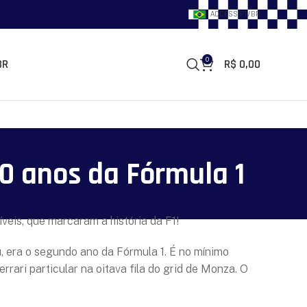
ACCESS PT/BR
0
R$
0,00
BR
70 anos da Fórmula 1
veis, que marcaram a história da F1!
, era o segundo ano da Fórmula 1. É no mínimo
errari particular na oitava fila do grid de Monza. O