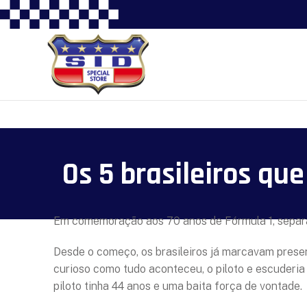
Os 5 brasileiros qu
Em comemoração aos 70 anos de Fórmula 1, separamo
Desde o começo, os brasileiros já marcavam presen
curioso como tudo aconteceu, o piloto e escuder
piloto tinha 44 anos e uma baita força de vontade.