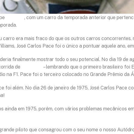
ipe
Williams
, com um carro da temporada anterior que pertenc
mporada.
seu carro era mais fraco do que os outros carros concorrente
liams, José Carlos Pace foi o único a pontuar aquele ano, em
deria finalmente mostrar todo o seu potencial. No dia 19 de a
corrida de
Fórmula 1
– lembrando que o primeiro brasileiro foi E
o na F1. Pace foi o terceiro colocado no Grande Prêmio da Á
e foi além. No dia 26 de janeiro de 1975, José Carlos Pace co
ha!
ios ainda em 1975, porém, com vários problemas mecânicos em 
 grande piloto que consagrou com o seu nome o nosso Autódr