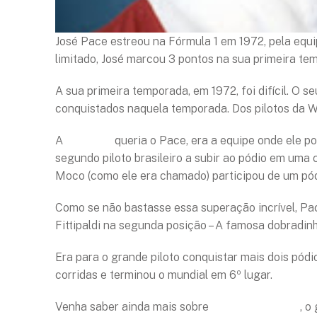
José Pace estreou na Fórmula 1 em 1972, pela equ
limitado, José marcou 3 pontos na sua primeira te
A sua primeira temporada, em 1972, foi difícil. O 
conquistados naquela temporada. Dos pilotos da Wil
A
Brabham
queria o Pace, era a equipe onde ele po
segundo piloto brasileiro a subir ao pódio em uma 
Moco (como ele era chamado) participou de um pódi
Como se não bastasse essa superação incrível, Pac
Fittipaldi na segunda posição – A famosa dobradin
Era para o grande piloto conquistar mais dois pód
corridas e terminou o mundial em 6º lugar.
Venha saber ainda mais sobre
José Carlos Pace
, o