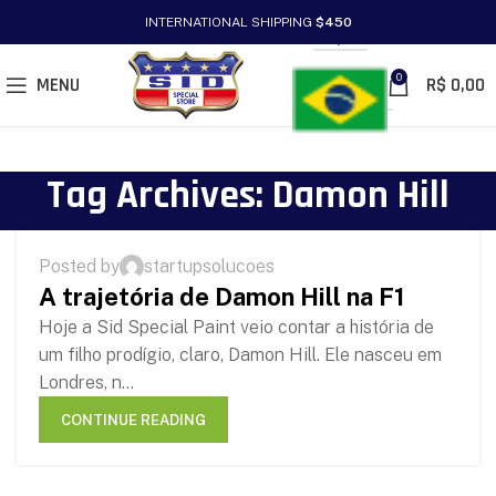
INTERNATIONAL SHIPPING
$450
PT/BR
0
MENU
R$
0,00
Tag Archives: Damon Hill
HISTÓRIAS
Posted by
startupsolucoes
12
A trajetória de Damon Hill na F1
MAR
Hoje a Sid Special Paint veio contar a história de
um filho prodígio, claro, Damon Hill. Ele nasceu em
Londres, n...
CONTINUE READING