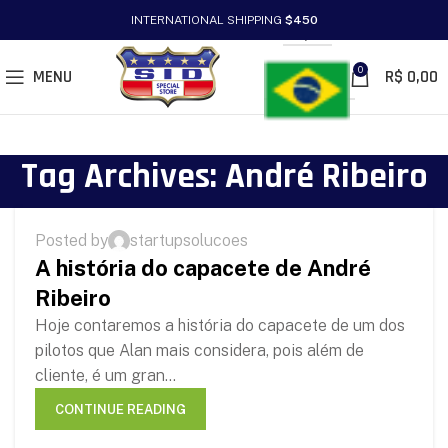
INTERNATIONAL SHIPPING
$450
PT/BR
0
MENU
R$
0,00
Tag Archives: André Ribeiro
HISTÓRIAS
Posted by
startupsolucoes
01
A história do capacete de André
SEP
Ribeiro
Hoje contaremos a história do capacete de um dos
pilotos que Alan mais considera, pois além de
cliente, é um gran...
CONTINUE READING