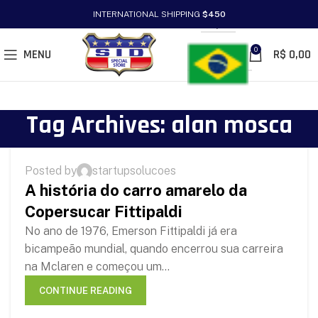
INTERNATIONAL SHIPPING
$450
PT/BR
0
MENU
R$
0,00
Tag Archives: alan mosca
,
EMERSON FITTIPALDI
MÍDIA
Posted by
startupsolucoes
29
A história do carro amarelo da
MAY
Copersucar Fittipaldi
No ano de 1976, Emerson Fittipaldi já era
bicampeão mundial, quando encerrou sua carreira
na Mclaren e começou um...
CONTINUE READING